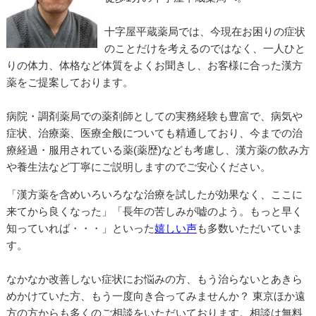
十字屋平蔵薬局では、今現在お困りの症状
のことだけを考えるのではなく、一人ひと
りの体力、体格など体質をよくお聞きし、お客様に合った漢方
薬をご提案しております。
病院・調剤薬局での薬剤師としての実務経験も豊富で、病気や
症状、治療薬、医療全般についても精通しており、今までの治
療経過・服用されている薬(薬歴)なども考慮し、漢方薬の飲み方
や養生法など丁寧にご説明しますのでご安心ください。
「漢方薬を含めいろいろなな治療を試したが効果なく、ここに
来てから良くなった」「長年の苦しみが嘘のよう。もっと早く
知っていれば・・・」といった
嬉しい声
も多数いただいていま
す。
なかなか改善しない症状にお悩みの方、もう治らないとあきら
めかけていた方、もう一度向き合ってみませんか？ 東京ほか遠
方の方からも多くのご相談をいただいております。相談は無料