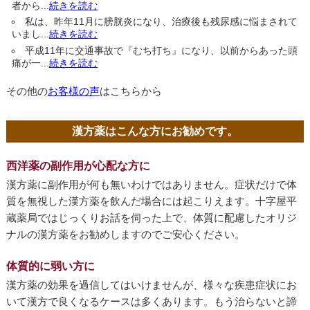
者から...
続きを読む
私は、昨年11月に膀胱炎になり、治療後も残尿感に悩まされて
いまし...
続きを読む
平成11年に交通事故で『むち打ち』になり、以前からあった頭
痛が一...
続きを読む
その他の
お客様の声
はこちらから
漢方薬はこんな方にお勧めです。
西洋薬の副作用が心配な方に
漢方薬に副作用が何も無いわけではありません。症状だけで体
質を無視した漢方薬を飲んだ場合には起こりえます。十字屋平
蔵薬局ではじっくりお話を伺った上で、体質に配慮したオリジ
ナルの漢方薬をお勧めしますのでご安心ください。
体質的に弱い方に
漢方薬の効果を過信してはいけませんが、様々な疾患症状にお
いて漢方で良くなるケースは多くあります。もう治らないと諦