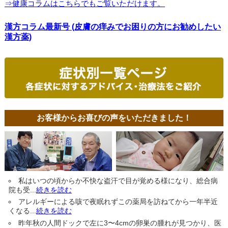
⇒健康コラムはこちらでもご覧いただけます。
漢方コラム最新号 (皮膚の痒みでお困りの方にお勧めしたい
漢方薬)
お客様からお喜びの声をいただきました！
私はいつの頃からか不快な盗汗で目が覚める様になり、総合病
院も受...
続きを読む
アレルギーによる咳で夜眠れずこの薬局を訪ねてから一年半近
くなる...
続きを読む
昨年秋の人間ドックで左に3〜4cmの卵巣の腫れが見つかり、医