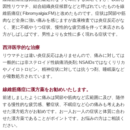
因性リウマチ、結合組織炎症候群などと呼ばれていたものを線
維筋痛症( Fibromyalgia:FM)と改めたものです。症状は関節や筋
肉など全身に強い痛みを感じますが血液検査では炎症反応がな
く、更に不眠やうつ症状、慢性的な疲労感を伴って来店される
方がしばしばです。男性よりも女性に多く現れる症状です。
西洋医学的な治療
リウマチとは違い炎症反応はありませんので、痛みに対しては
一般的には非ステロイド性鎮痛消炎剤; NSAIDsではなくリリカ
やノイロトロピン、精神症状に対しては抗うつ剤、睡眠薬など
が複数処方されています。
線維筋痛症に漢方薬をお勧めいたします。
前述しましたように痛みは関節や筋肉など広範囲に及び、随伴
する慢性的な疲労感、鬱症状、不眠症など心の痛みも考えあわ
せた漢方処方がお勧めです。お一人お一人の症状と体質に合わ
せた漢方薬であることがポイントです。お悩みの方はご相談く
ださい。