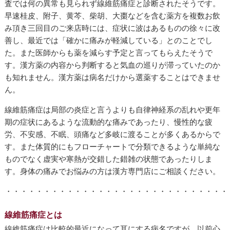
査では何の異常も見られず線維筋痛症と診断されたそうです。
早速桂皮、附子、黄芩、柴胡、大棗などを含む薬方を複数お飲
み頂き三回目のご来店時には、症状に波はあるものの徐々に改
善し、最近では「確かに痛みが軽減している」とのことでし
た。また医師からも薬を減らす予定と言ってもらえたそうで
す。漢方薬の内容から判断すると気血の巡りが滞っていたのか
も知れません。漢方薬は病名だけから選薬することはできませ
ん。
線維筋痛症は局部の炎症と言うよりも自律神経系の乱れや更年
期の症状にあるような流動的な痛みであったり、慢性的な疲
労、不安感、不眠、頭痛など多岐に渡ることが多くあるからで
す。また体質的にもフローチャートで分類できるような単純な
ものでなく虚実や寒熱が交錯した錯雑の状態であったりしま
す。身体の痛みでお悩みの方は漢方専門店にご相談ください。
・・・・・・・・・・・・・・・・・・・・・・・・・・・・・
線維筋痛症とは
線維筋痛症は比較的最近になって耳にする病名ですが、以前心